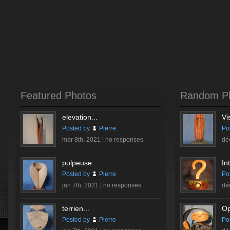
Featured Photos
Random P
elevation...
Vi
Posted by
Pierre
Po
mar 8th, 2021 |
no responses
dé
pulpeuse...
In
Posted by
Pierre
Po
jan 7th, 2021 |
no responses
dé
terrien...
Op
Posted by
Pierre
Po