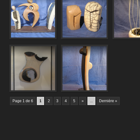
Page 1 de 6
1
2
3
4
5
»
...
Dernière »