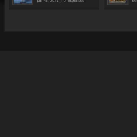
jan 7th, 2021 |
no responses
dé