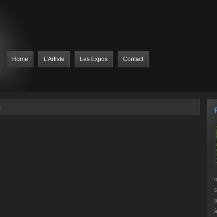
Home
L’Artiste
Les Expos
Contact
s
n
s
a
à