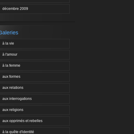
décembre 2009
Galeries
à la vie
à l'amour
à la femme
aux formes
aux relations
aux interrogations
aux religions
aux opprimés et rebelles
à la quête d'identité