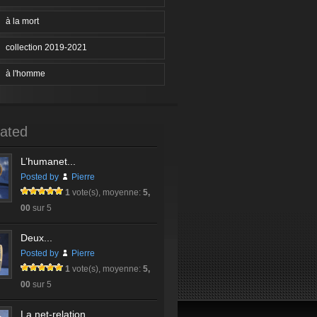
à la mort
collection 2019-2021
à l'homme
ated
L’humanet...
Posted by
Pierre
1
vote(s), moyenne:
5,
00
sur 5
Deux...
Posted by
Pierre
1
vote(s), moyenne:
5,
00
sur 5
La net-relation...