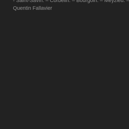
- Saint-Savin. – Corbelin. – Bourgoin. – Meyzieu. 
Quentin Fallavier