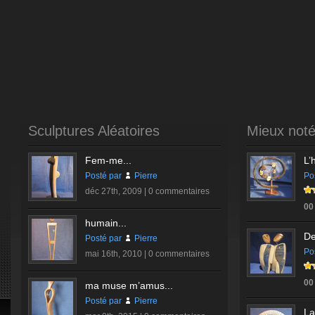
Sculptures Aléatoires
Mieux not
Fem-me...
L’
Posté par
Pierre
Po
déc 27th, 2009 |
0 commentaires
00
humain...
De
Posté par
Pierre
Po
mai 16th, 2010 |
0 commentaires
00
ma muse m’amus...
Posté par
Pierre
La